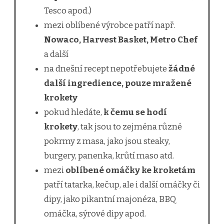
Tesco apod.)
mezi oblíbené výrobce patří např.
Nowaco, Harvest Basket, Metro Chef
a další
na dnešní recept nepotřebujete
žádné
další ingredience, pouze mražené
krokety
pokud hledáte,
k čemu se hodí
krokety
, tak jsou to zejména různé
pokrmy z masa, jako jsou steaky,
burgery, panenka, krůtí maso atd.
mezi
oblíbené omáčky ke kroketám
patří tatarka, kečup, ale i další omáčky či
dipy, jako pikantní majonéza, BBQ
omáčka, sýrové dipy apod.