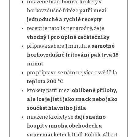
mražené bramborové krokety v
horkovzdušné fritéze
patří mezi
jednoduché a rychlé recepty
recept je natolik nenáročný, že je
vhodný i pro úplné začátečníky
příprava zabere 1 minutu a
samotné
horkovzdušné fritování pak trvá 18
minut
pro přípravu se nám nejvíce osvědčila
teplota 200 °C
krokety patří mezi
oblíbené přílohy,
ale lze je jíst i jako snack nebo jako
součást hlavního jídla
mražené krokety se
dají snadno
koupit v mnoha obchodech a
supermarketech
(Lidl, Rohlik, Albert,