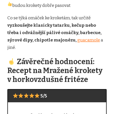
budou krokety dobře pasovat
Co se týká omáček ke kroketám, tak určitě
vyzkoušejte klasicky tatarku, kečup nebo
třeba i odvážnější pálivé omáčky, barbecue,
sýrové dipy, chipotle majonézu,
guacamole
a
jiné.
Závěrečné hodnocení:
Recept na Mražené krokety
v horkovzdušné fritéze
5/5