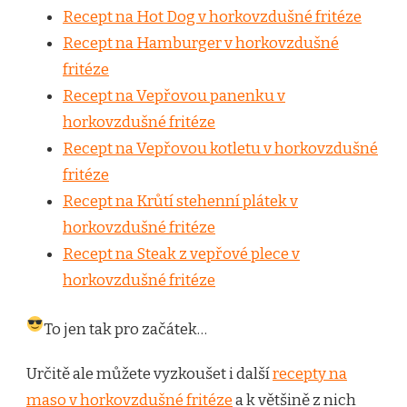
Recept na Hot Dog v horkovzdušné fritéze
Recept na Hamburger v horkovzdušné
fritéze
Recept na Vepřovou panenku v
horkovzdušné fritéze
Recept na Vepřovou kotletu v horkovzdušné
fritéze
Recept na Krůtí stehenní plátek v
horkovzdušné fritéze
Recept na Steak z vepřové plece v
horkovzdušné fritéze
To jen tak pro začátek…
Určitě ale můžete vyzkoušet i další
recepty na
maso v horkovzdušné fritéze
a k většině z nich