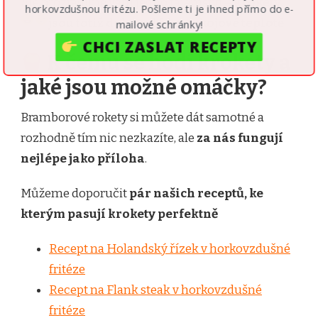
Ale prozradíme vám jedno tajemství –
krokety
horkovzdušnou fritézu. Pošleme ti je ihned přímo do e-
jsou totiž dokonalé i o pokojové teplotě
mailové schránky!
CHCI ZASLAT RECEPTY
K čemu se hodí krokety a
jaké jsou možné omáčky?
POWERED BY
Bramborové rokety si můžete dát samotné a
rozhodně tím nic nezkazíte, ale
za nás fungují
nejlépe jako příloha
.
Můžeme doporučit
pár našich receptů, ke
kterým pasují krokety perfektně
Recept na Holandský řízek v horkovzdušné
fritéze
Recept na Flank steak v horkovzdušné
fritéze