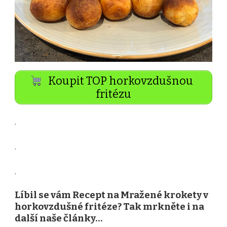
Koupit TOP horkovzdušnou
fritézu
.
.
.
Líbil se vám Recept na Mražené krokety v
horkovzdušné fritéze? Tak mrkněte i na
další naše články…