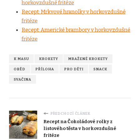
horkovzdušné fritéze
Recept: Mrkvové hranolky v horkovzdušné
fritéze
Recept: Americké brambory v horkovzdušné
fritéze
K MASU
KROKETY
MRAŽENÉ KROKETY
OBĚD
PŘÍLOHA
PRO DĚTI
SNACK
SVAČINA
PŘEDCHOZÍ ČLÁNEK
Recept na Čokoládové rolky z
listového těsta v horkovzdušné
fritéze