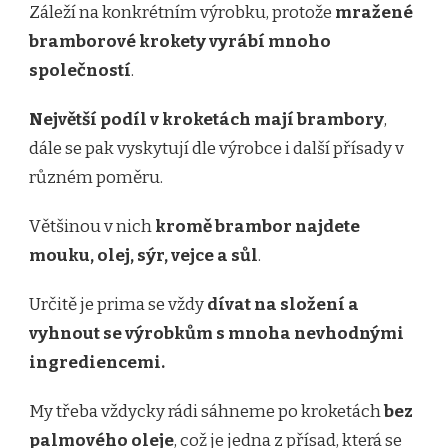
Záleží na konkrétním výrobku, protože
mražené
bramborové krokety vyrábí mnoho
společností
.
Největší podíl v kroketách mají brambory
,
dále se pak vyskytují dle výrobce i další přísady v
různém poměru.
Většinou v nich
kromě brambor najdete
mouku, olej, sýr, vejce a sůl
.
Určitě je prima se vždy
dívat na složení a
vyhnout se výrobkům s mnoha nevhodnými
ingrediencemi.
My třeba vždycky rádi sáhneme po kroketách
bez
palmového oleje
, což je jedna z přísad, která se