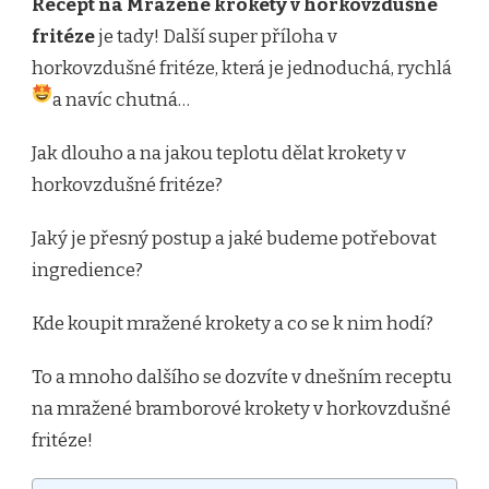
Recept na Mražené krokety v horkovzdušné
fritéze
je tady! Další super příloha v
horkovzdušné fritéze, která je jednoduchá, rychlá
a navíc chutná…
Jak dlouho a na jakou teplotu dělat krokety v
horkovzdušné fritéze?
Jaký je přesný postup a jaké budeme potřebovat
ingredience?
Kde koupit mražené krokety a co se k nim hodí?
To a mnoho dalšího se dozvíte v dnešním receptu
na mražené bramborové krokety v horkovzdušné
fritéze!