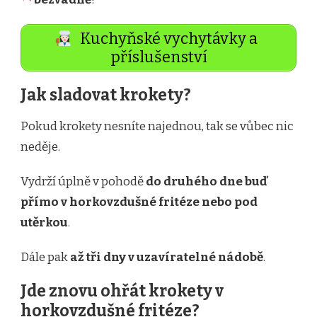
Kuchyňské vychytávky a
příslušenství
Jak sladovat krokety?
Pokud krokety nesníte najednou, tak se vůbec nic
neděje.
Vydrží úplně v pohodě
do druhého dne buď
přímo v horkovzdušné fritéze nebo pod
utěrkou
.
Dále pak
až tři dny v uzavíratelné nádobě
.
Jde znovu ohřát krokety v
horkovzdušné fritéze?