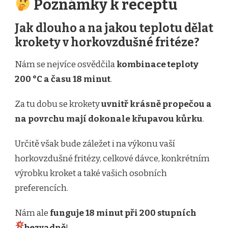
Poznámky k receptu
Jak dlouho a na jakou teplotu dělat
krokety v horkovzdušné fritéze?
Nám se nejvíce osvědčila
kombinace teploty
200 °C a času 18 minut
.
Za tu dobu se krokety
uvnitř krásně propečou a
na povrchu mají dokonale křupavou kůrku
.
Určitě však bude záležet i na výkonu vaší
horkovzdušné fritézy, celkové dávce, konkrétním
výrobku kroket a také vašich osobních
preferencích.
Nám ale
funguje 18 minut při 200 stupních
bezvadně
!